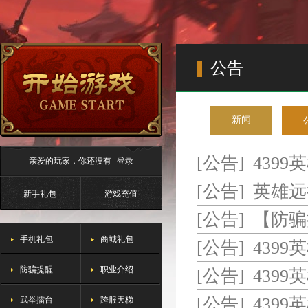
公告
新闻
[公告]
4399
亲爱的玩家，你还没有
登录
[公告]
英雄远
新手礼包
游戏充值
[公告]
【防骗
手机礼包
商城礼包
骗局
[公告]
439
防骗提醒
职业介绍
[公告]
4399
武举擂台
跨服天梯
[公告]
4399