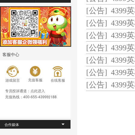
[公告]
4399
[公告]
4399
[公告]
4399
[公告]
4399
客服中心
[公告]
4399
[公告]
4399
充值客服
游戏留言
在线客服
[公告]
4399
专员投诉通道：
点此进入
充值热线：400-655-4399转188
合作媒体