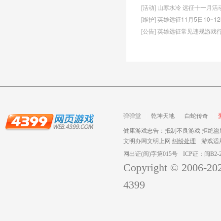
[活动] 山寒水冷 远征十一月
[维护] 英雄远征11月5日10~
[公告] 英雄远征常见违规游戏
弹弹堂
乾坤天地
白蛇传奇
健康游戏忠告：抵制不良游戏 拒绝盗版
文明办网文明上网
纠纷处理
游戏适
网出证(闽)字第015号
ICP证：闽B2-2
Copyright © 2006-
20
4399