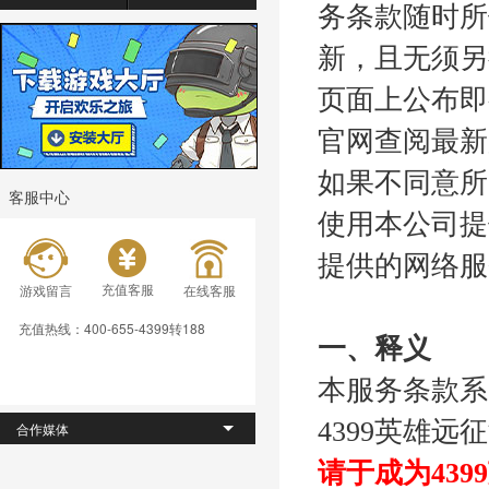
务条款随时所
新，且无须另
页面上公布即
官网查阅最新
如果不同意所
客服中心
使用本公司提
提供的网络服
充值客服
游戏留言
在线客服
充值热线：400-655-4399转188
一、释义
本服务条款系
4399英雄
合作媒体
请于成为439