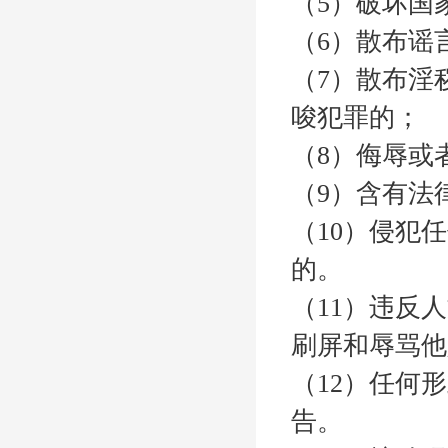
（5）破坏国
（6）散布谣
（7）散布淫
唆犯罪的；
（8）侮辱或
（9）含有法
（10）侵犯
的。
（11）违反
刷屏和辱骂他
（12）任何
告。