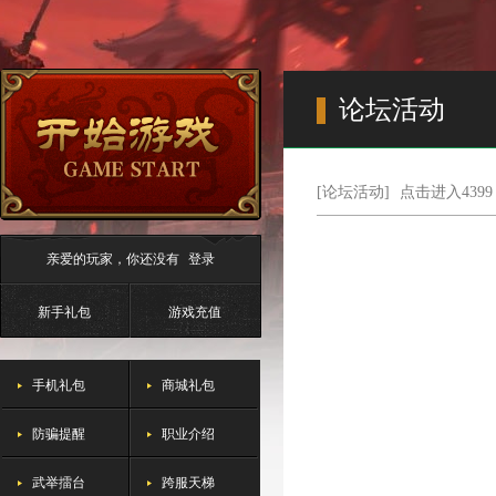
论坛活动
[论坛活动]
点击进入43
亲爱的玩家，你还没有
登录
新手礼包
游戏充值
手机礼包
商城礼包
防骗提醒
职业介绍
武举擂台
跨服天梯