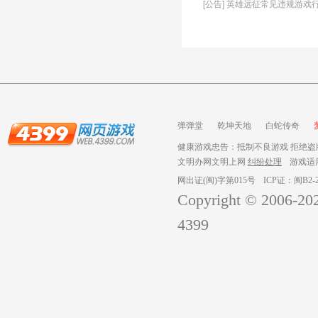
[公告] 英雄远征常见违规游戏
弹弹堂
乾坤天地
白蛇传奇
健康游戏忠告：抵制不良游戏 拒绝盗版
文明办网文明上网
纠纷处理
游戏适
网出证(闽)字第015号
ICP证：闽B2-2
Copyright © 2006-
20
4399