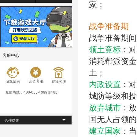
家；
战争准备期
战争准备期间
领土竞标
：对
客服中心
消耗帮派资金
土；
充值客服
游戏留言
在线客服
内政设置
：对
充值热线：400-655-4399转188
城防等级和投
放弃城市
：放
国无人占领
合作媒体
建立国家
：当