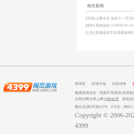
相关新闻
[活动] 山寒水冷 远征十一月
[维护] 英雄远征11月5日10~
[公告] 英雄远征常见违规游戏
弹弹堂
乾坤天地
白蛇传奇
健康游戏忠告：抵制不良游戏 拒绝盗版
文明办网文明上网
纠纷处理
游戏适
网出证(闽)字第015号
ICP证：闽B2-2
Copyright © 2006-
20
4399