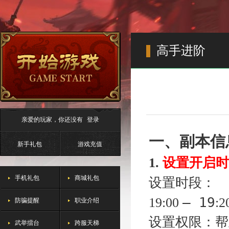
高手进阶
亲爱的玩家，你还没有
登录
一、
副本信
新手礼包
游戏充值
时
1.
设置开启
手机礼包
商城礼包
时段：
设置
– 19
防骗提醒
职业介绍
19:00
:2
设置
权限：
帮
武举擂台
跨服天梯