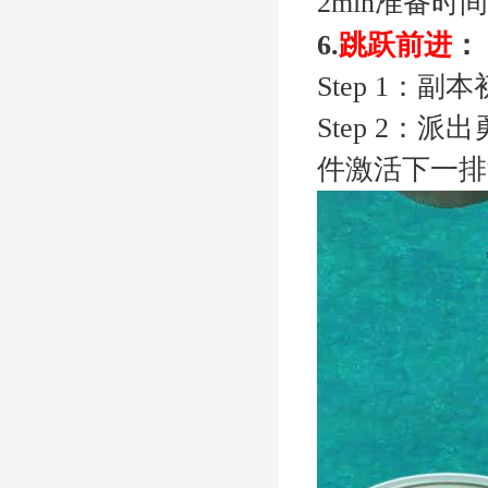
2min准备
时间
前进
：
6.
跳跃
S
tep 1
：副本
Step 2：派出
件
激活下一排