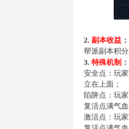
收益
：
2.
副本
帮派副本
积分
机制
：
3.
特殊
安全点
：玩家
立在上面
；
陷阱点
：玩家
复活点满
气血
激活点
：
玩家
复活点满
气血