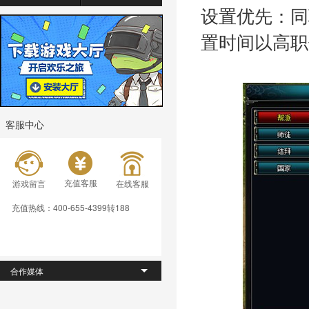
设置
优先：
同
置时间
以高职
客服中心
充值客服
游戏留言
在线客服
充值热线：400-655-4399转188
合作媒体