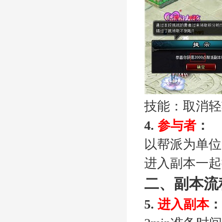
技能
：
取消
轻
：
4.
参与者
以
帮派为单位
进入
副本
一起
流
二、
副本
副本
5.
进入
：