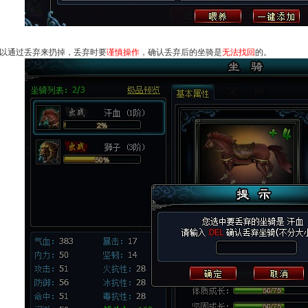
以通过丢弃来扔掉，丢弃时要
谨慎操作
，确认丢弃后的坐骑是
无法找回
的。