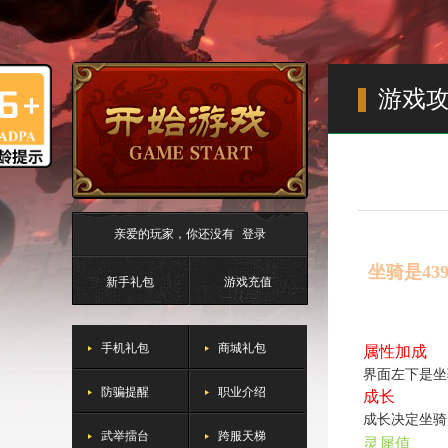
游戏
亲爱的玩家，你还没有
登录
坐骑是439
新手礼包
游戏充值
手机礼包
商城礼包
属性加成
界面左下是坐
防骗提醒
职业介绍
成长
成长决定坐骑
武举擂台
跨服天梯
灵犀值