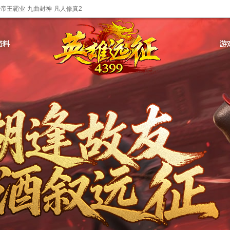
帝王霸业
九曲封神
凡人修真2