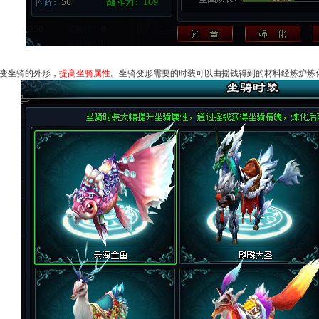
变坐骑的外形，
提高坐骑属性
。坐骑变形需要的时装可以由摇钱得到的材料经炼炉炼