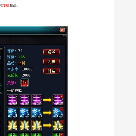
的
加成
越高。