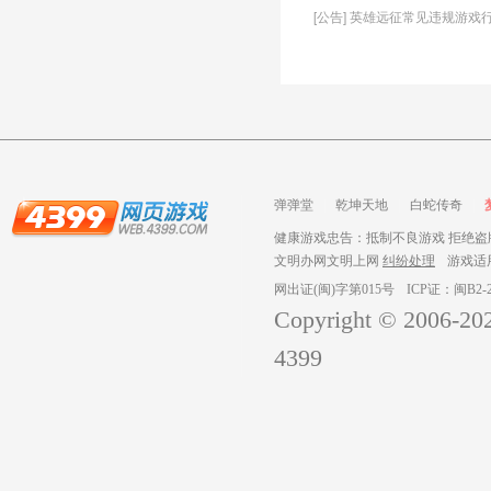
[公告] 英雄远征常见违规游戏
弹弹堂
乾坤天地
白蛇传奇
健康游戏忠告：抵制不良游戏 拒绝盗版
文明办网文明上网
纠纷处理
游戏适
网出证(闽)字第015号
ICP证：闽B2-2
Copyright © 2006-
20
4399