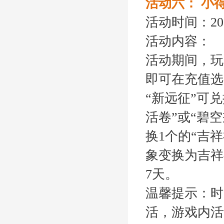
活动六：
小
活动时间：202
活动内容：
活动期间，玩
即可在充值选
“新远征”可
活卷”或“碧
换1个的“吉
象变换为吉祥
7天。
温馨提示：时
活，游戏内活