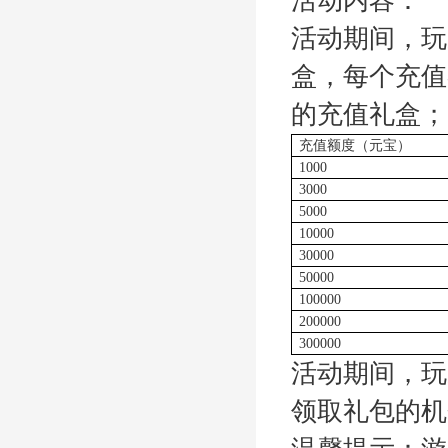
活动内容：
活动期间，玩
盒，每个充值
的充值礼盒；
充值额度（元宝）
1000
3000
5000
10000
30000
50000
100000
200000
300000
活动期间，玩
领取礼包的机