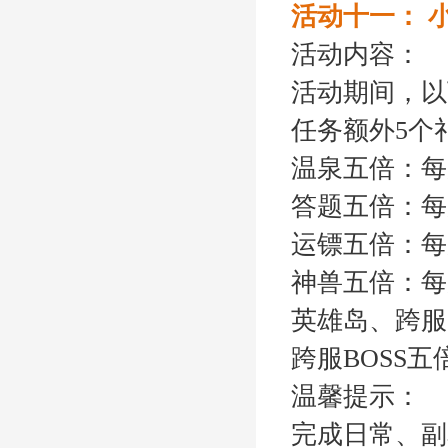
活动十一：
活动内容：
活动期间，以
任务额外5个
温泉五倍：每
答题五倍：每
运镖五倍：每
神兽五倍：每
英雄岛、跨服
跨服BOSS
温馨提示：
完成日常、副