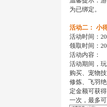
温馨提示：游
为已绑定。
活动二：
小
活动时间：202
领取时间：202
活动内容：
活动期间，玩
购买、宠物技
修炼、飞羽绝
定金额可获得
一次，最多可