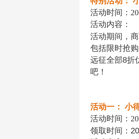
特别活动：
活动时间：2026
活动内容：
活动期间，商
包括限时抢购
远征全部8折
吧！
活动一：
小
活动时间：2026
领取时间：2026