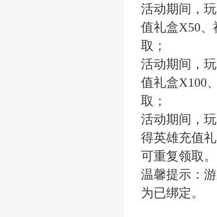
活动期间，玩
值礼盒X50
取；
活动期间，玩
值礼盒X100
取；
活动期间，玩
得英雄充值礼盒
可重复领取。
温馨提示：游
为已绑定。