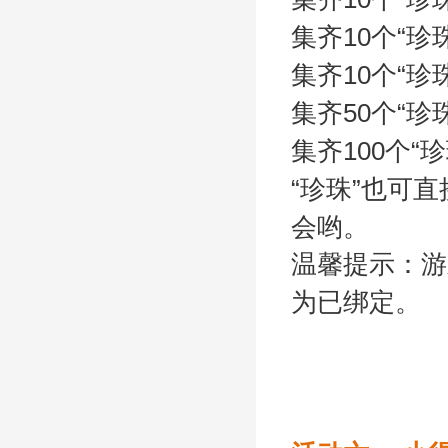
集齐10个“珍
集齐10个“珍
集齐50个“珍
集齐100个“
“珍珠”也可
会哟。
温馨提示：游
为已绑定。