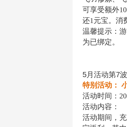
可享受额外1
还1元宝。消
温馨提示：游
为已绑定。
5月活动第7
特别活动：
活动时间：2026
活动内容：
活动期间，充