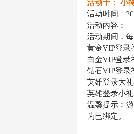
活动十：
小
活动时间：202
活动内容：
活动期间，每
黄金VIP登
白金VIP登
钻石VIP登
英雄登录大礼
英雄登录小礼
温馨提示：游
为已绑定。