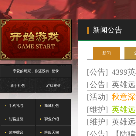
新闻公告
新闻
[公告]
4399
亲爱的玩家，你还没有
登录
[公告]
英雄远
新手礼包
游戏充值
[活动]
秋意深
手机礼包
商城礼包
[维护]
英雄远
防骗提醒
职业介绍
[维护]
英雄远
武举擂台
跨服天梯
[公告]
【防骗