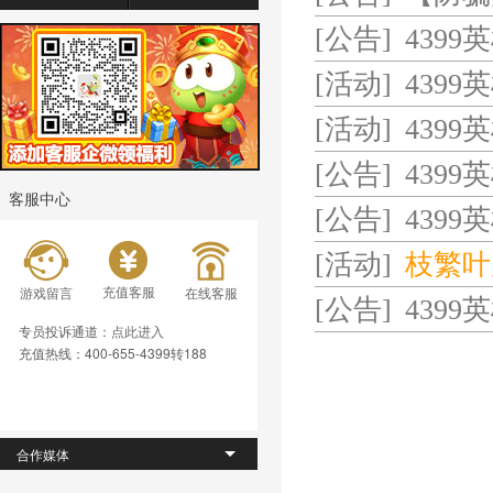
骗局
[公告]
439
[活动]
439
[活动]
439
[公告]
4399
客服中心
[公告]
4399
[活动]
‌‌枝
充值客服
游戏留言
在线客服
[公告]
4399
专员投诉通道：
点此进入
充值热线：400-655-4399转188
合作媒体